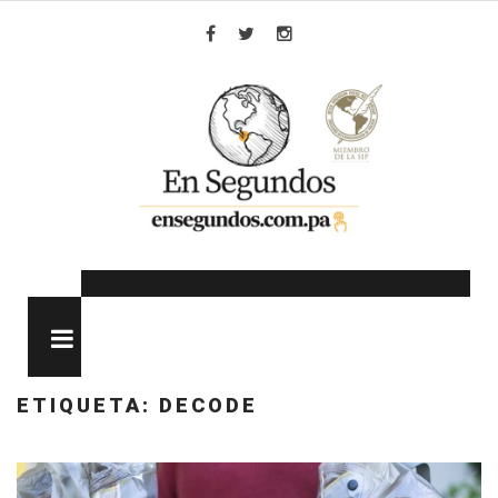
Skip
to
Facebook
Twitter
Instagram
content
MENU
ETIQUETA:
DECODE