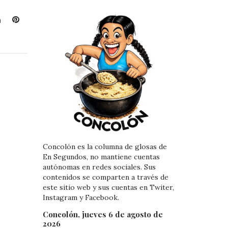
L
P
i
i
n
n
k
t
e
e
d
r
I
e
n
s
t
Concolón es la columna de glosas de
En Segundos, no mantiene cuentas
autónomas en redes sociales. Sus
contenidos se comparten a través de
este sitio web y sus cuentas en Twiter,
Instagram y Facebook.
Concolón, jueves 6 de agosto de
2026