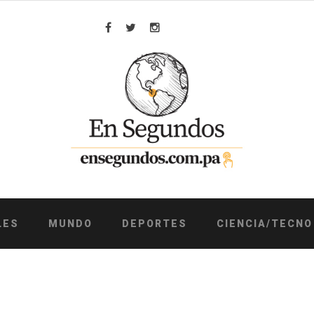
Facebook
Twitter
Instagram
LES
MUNDO
DEPORTES
CIENCIA/TECNO