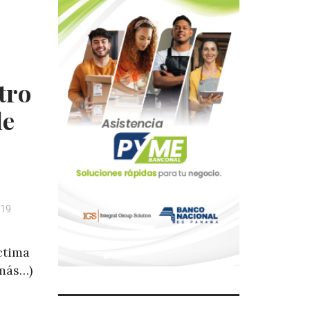
tro
de
019
íctima
(más…)