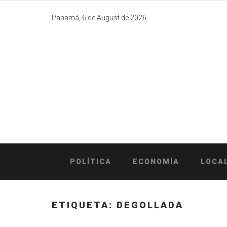
Skip
to
Panamá, 6 de August de 2026.
content
POLÍTICA
ECONOMÍA
LOCA
ETIQUETA:
DEGOLLADA