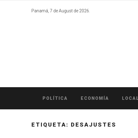
Skip
to
Panamá, 7 de August de 2026.
content
POLÍTICA
ECONOMÍA
LOCA
ETIQUETA:
DESAJUSTES