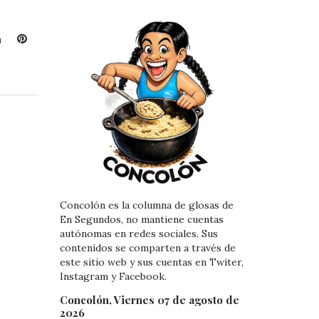
L
P
i
i
n
n
k
t
e
e
d
r
I
e
n
s
t
Concolón es la columna de glosas de
En Segundos, no mantiene cuentas
autónomas en redes sociales. Sus
contenidos se comparten a través de
este sitio web y sus cuentas en Twiter,
Instagram y Facebook.
Concolón, Viernes 07 de agosto de
2026