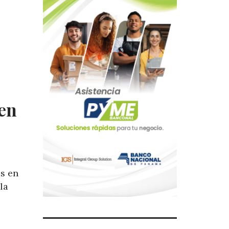
 en
s en
la