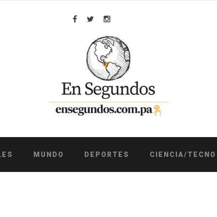
Facebook
Twitter
Instagram
LES
MUNDO
DEPORTES
CIENCIA/TECNO