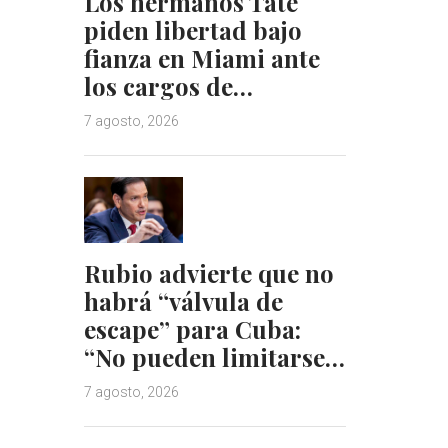
Los hermanos Tate
piden libertad bajo
fianza en Miami ante
los cargos de…
7 agosto, 2026
Rubio advierte que no
habrá “válvula de
escape” para Cuba:
“No pueden limitarse…
7 agosto, 2026