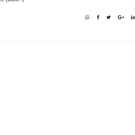
W
F
T
G
h
a
w
o
a
c
i
o
t
e
t
g
s
b
t
l
A
o
e
e
p
o
r
+
p
k