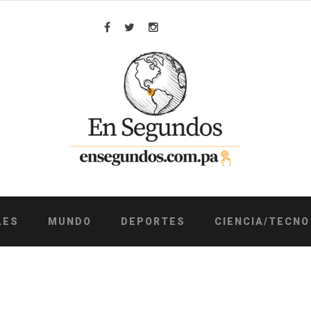
Facebook
Twitter
Instagram
LES
MUNDO
DEPORTES
CIENCIA/TECNO