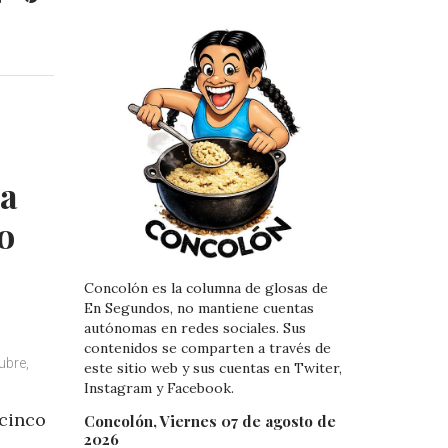
i
i
n
n
k
t
e
e
d
r
I
e
n
s
t
ha
o
Concolón es la columna de glosas de
En Segundos, no mantiene cuentas
autónomas en redes sociales. Sus
contenidos se comparten a través de
ubre,
este sitio web y sus cuentas en Twiter,
Instagram y Facebook.
 cinco
Concolón, Viernes 07 de agosto de
2026