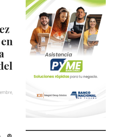
ez
 en
a
del
iembre,
L
P