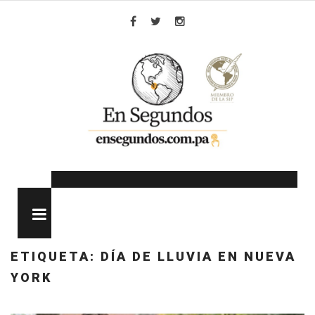
Skip
to
Facebook
Twitter
Instagram
content
MENU
ETIQUETA:
DÍA DE LLUVIA EN NUEVA
YORK