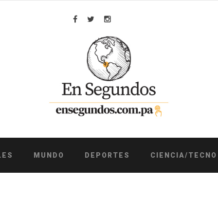
Facebook
Twitter
Instagram
LES
MUNDO
DEPORTES
CIENCIA/TECNO