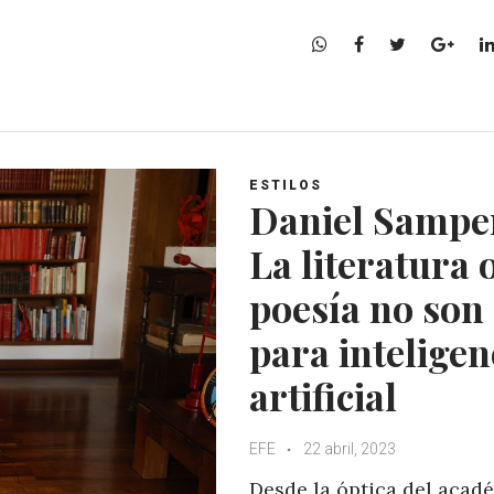
W
F
T
G
h
a
w
o
a
c
i
o
t
e
t
g
s
b
t
l
A
o
e
e
ESTILOS
p
o
r
+
Daniel Sampe
p
k
La literatura o
poesía no son
para inteligen
artificial
EFE
22 abril, 2023
Desde la óptica del acad