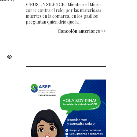
VIRUS… Y SILENCIO Mientras el Minsa
corre contra el reloj por las misteriosas
muertes en la comarca, en los pasillos
preguntan quién dejó que la...
n
Concolón anteriores >>
L
P
i
i
n
n
k
t
e
e
d
r
I
e
n
s
t