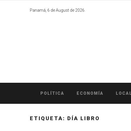
Skip
to
Panamá, 6 de August de 2026.
content
POLÍTICA
ECONOMÍA
LOCA
ETIQUETA:
DÍA LIBRO