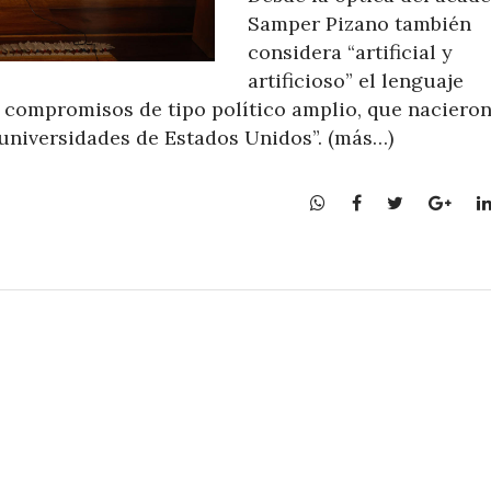
Samper Pizano también
considera “artificial y
artificioso” el lenguaje
e compromisos de tipo político amplio, que naciero
 universidades de Estados Unidos”. (más…)
W
F
T
G
h
a
w
o
a
c
i
o
t
e
t
g
s
b
t
l
A
o
e
e
p
o
r
+
p
k