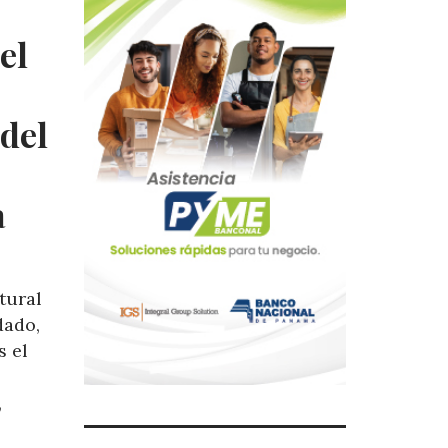
el
 del
a
tural
dado,
s el
,