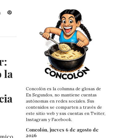
L
P
i
i
n
n
k
t
e
e
d
r
I
e
r:
n
s
t
 la
Concolón es la columna de glosas de
cia
En Segundos, no mantiene cuentas
autónomas en redes sociales. Sus
contenidos se comparten a través de
este sitio web y sus cuentas en Twiter,
Instagram y Facebook.
Concolón, jueves 6 de agosto de
2026
émico,