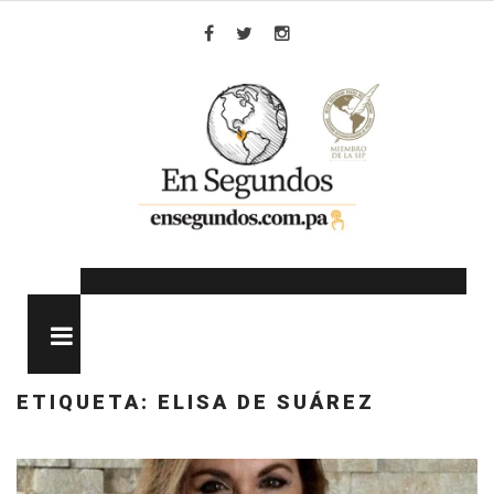
Skip
to
Facebook
Twitter
Instagram
content
MENU
ETIQUETA:
ELISA DE SUÁREZ