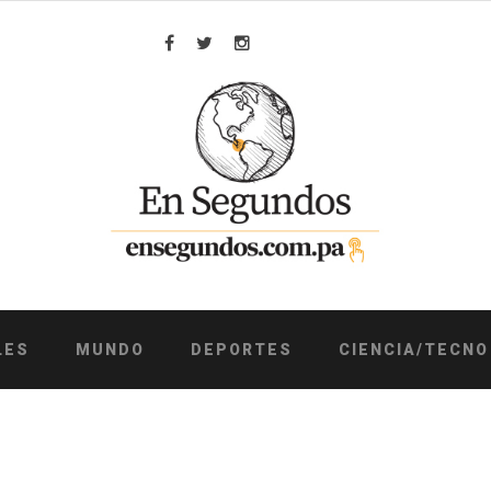
Facebook
Twitter
Instagram
LES
MUNDO
DEPORTES
CIENCIA/TECNO