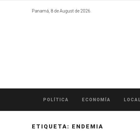
Skip
to
Panamá, 8 de August de 2026.
content
POLÍTICA
ECONOMÍA
LOCA
ETIQUETA:
ENDEMIA