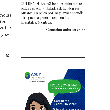
GUERRA DE BATAS Jóvenes enfermeros
piden espacio y jubilados defienden sus
puestos. La pelea por las plazas encendió
encias
otra guerra generacional en los
tes
hospitales. Mientras...
vid-19
Concolón anteriores >>
 y se
L
P
i
i
n
n
k
t
e
e
d
r
I
e
n
s
t