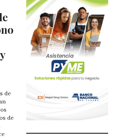
de
ono
y
s de
an
sos
os de
l
ce