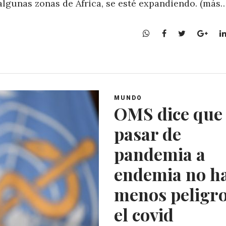
lgunas zonas de África, se esté expandiendo. (más…
W
F
T
G
h
a
w
o
a
c
i
o
t
e
t
g
s
b
t
l
A
o
e
e
MUNDO
p
o
r
+
OMS dice que
p
k
pasar de
pandemia a
endemia no h
menos peligr
el covid