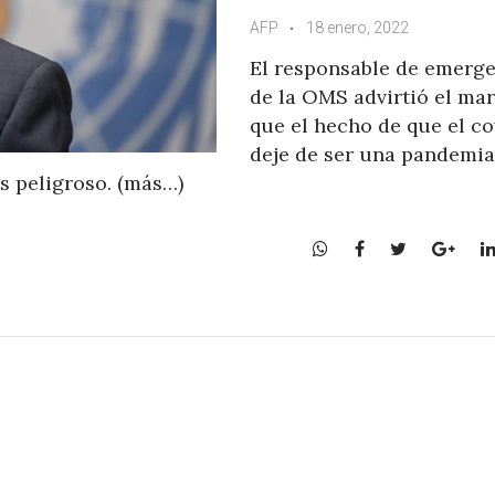
AFP
18 enero, 2022
El responsable de emerg
de la OMS advirtió el mar
que el hecho de que el co
deje de ser una pandemia
s peligroso. (más…)
W
F
T
G
h
a
w
o
a
c
i
o
t
e
t
g
s
b
t
l
A
o
e
e
p
o
r
+
p
k