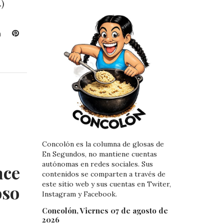
)
L
P
i
i
n
n
k
t
e
e
d
r
I
e
n
s
t
Concolón es la columna de glosas de
En Segundos, no mantiene cuentas
autónomas en redes sociales. Sus
ace
contenidos se comparten a través de
este sitio web y sus cuentas en Twiter,
oso
Instagram y Facebook.
Concolón, Viernes 07 de agosto de
2026