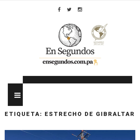
Skip
to
Facebook
Twitter
Instagram
content
MENU
ETIQUETA:
ESTRECHO DE GIBRALTAR