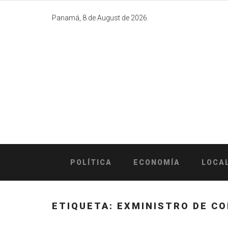
Skip
to
Panamá, 8 de August de 2026.
content
POLÍTICA
ECONOMÍA
LOCA
ETIQUETA:
EXMINISTRO DE CO