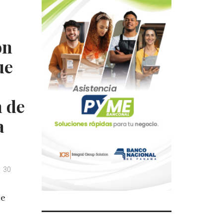
ón
ue
n de
a
30
de