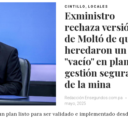
,
CINTILLO
LOCALES
Exministro
rechaza versi
de Moltó de q
heredaron un
"vacío" en pla
gestión segur
de la mina
Redacción Ensegundos.com.pa
mayo, 2025
un plan listo para ser validado e implementado des