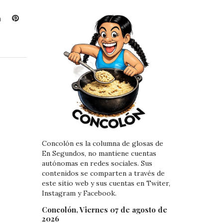
L
P
i
i
n
n
k
t
e
e
d
r
I
e
n
s
t
Concolón es la columna de glosas de
En Segundos, no mantiene cuentas
autónomas en redes sociales. Sus
contenidos se comparten a través de
este sitio web y sus cuentas en Twiter,
Instagram y Facebook.
Concolón, Viernes 07 de agosto de
2026