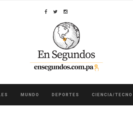
Facebook
Twitter
Instagram
LES
MUNDO
DEPORTES
CIENCIA/TECNO