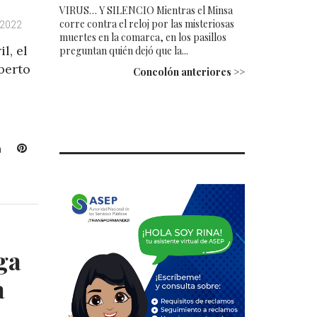
VIRUS… Y SILENCIO Mientras el Minsa
corre contra el reloj por las misteriosas
, 2022
muertes en la comarca, en los pasillos
l, el
preguntan quién dejó que la...
berto
Concolón anteriores >>
L
P
i
i
n
n
k
t
e
e
d
r
I
e
ga
n
s
t
a