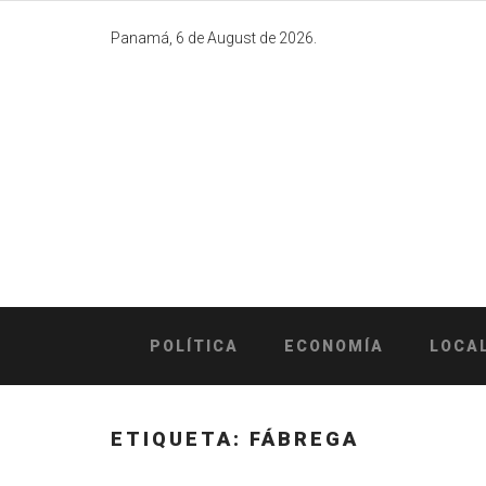
Skip
to
Panamá, 6 de August de 2026.
content
POLÍTICA
ECONOMÍA
LOCA
ETIQUETA:
FÁBREGA