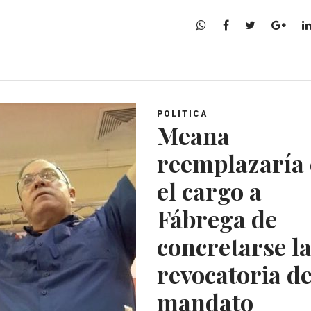
W
F
T
G
h
a
w
o
a
c
i
o
t
e
t
g
s
b
t
l
A
o
e
e
POLITICA
p
o
r
+
Meana
p
k
reemplazaría
el cargo a
Fábrega de
concretarse l
revocatoria d
mandato