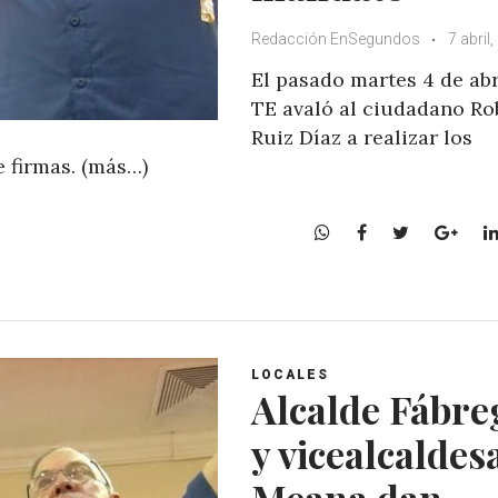
Redacción EnSegundos
7 abril
El pasado martes 4 de abri
TE avaló al ciudadano Ro
Ruiz Díaz a realizar los
 firmas. (más…)
W
F
T
G
h
a
w
o
a
c
i
o
t
e
t
g
s
b
t
l
A
o
e
e
LOCALES
p
o
r
+
Alcalde Fábre
p
k
y vicealcaldes
Meana dan