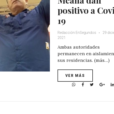
positivo a Cov
19
Redacción EnSegundos
29 dic
2021
Ambas autoridades
permanecen en aislamien
sus residencias. (más…)
VER MÁS
W
F
T
G
h
a
w
o
a
c
i
o
t
e
t
g
s
b
t
l
A
o
e
e