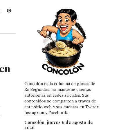
L
P
i
i
n
n
k
t
e
e
d
r
I
e
n
s
t
 en
Concolón es la columna de glosas de
En Segundos, no mantiene cuentas
autónomas en redes sociales. Sus
a
contenidos se comparten a través de
este sitio web y sus cuentas en Twiter,
e
Instagram y Facebook.
Concolón, jueves 6 de agosto de
2026