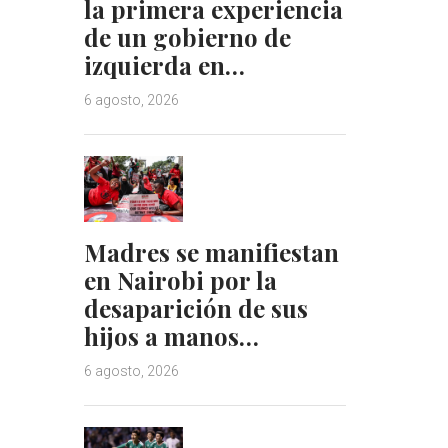
la primera experiencia
I
e
de un gobierno de
n
s
izquierda en…
t
6 agosto, 2026
Madres se manifiestan
en Nairobi por la
desaparición de sus
hijos a manos…
6 agosto, 2026