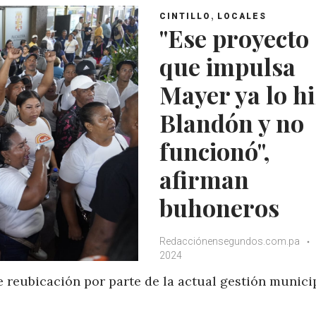
,
CINTILLO
LOCALES
"Ese proyecto
que impulsa
Mayer ya lo h
Blandón y no
funcionó",
afirman
buhoneros
Redacciónensegundos.com.pa
2024
e reubicación por parte de la actual gestión munici