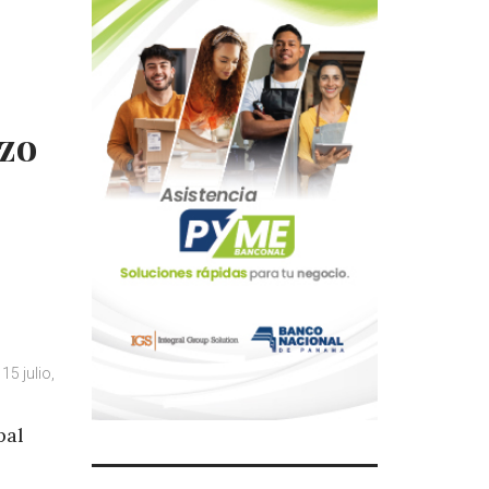
izo
15 julio,
pal