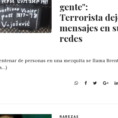
gente":
Terrorista de
mensajes en s
redes
entenar de personas en una mezquita se llama Bren
s…)
W
F
T
G
h
a
w
o
a
c
i
o
t
e
t
g
s
b
t
l
A
o
e
e
RAREZAS