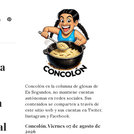
L
P
i
i
n
n
k
t
e
e
d
r
I
e
ga
n
s
t
Concolón es la columna de glosas de
En Segundos, no mantiene cuentas
autónomas en redes sociales. Sus
a
contenidos se comparten a través de
este sitio web y sus cuentas en Twiter,
Instagram y Facebook.
al
Concolón, Viernes 07 de agosto de
2026