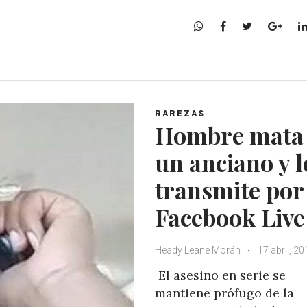
W
F
T
G
h
a
w
o
a
c
i
o
t
e
t
g
s
b
t
l
A
o
e
e
RAREZAS
p
o
r
+
Hombre mata
p
k
un anciano y l
transmite por
Facebook Live
Heady Leane Morán
17 abril, 20
El asesino en serie se
mantiene prófugo de la