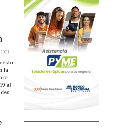
o
 2021
rnesto
n la
ibro
19 al
ades
 y