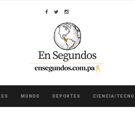
Facebook
Twitter
Instagram
LES
MUNDO
DEPORTES
CIENCIA/TECNO