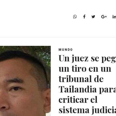
W
F
T
G
h
a
w
o
a
c
i
o
t
e
t
g
s
b
t
l
A
o
e
e
MUNDO
p
o
r
+
Un juez se pe
p
k
un tiro en un
tribunal de
Tailandia par
criticar el
sistema judici