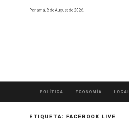
Skip
to
Panamá, 8 de August de 2026.
content
POLÍTICA
ECONOMÍA
LOCA
ETIQUETA:
FACEBOOK LIVE