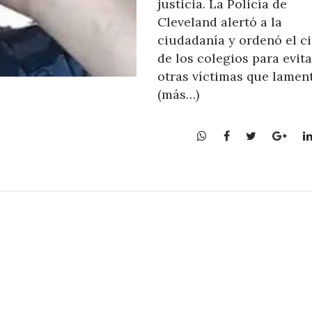
justicia. La Policía de
Cleveland alertó a la
ciudadanía y ordenó el ci
de los colegios para evita
otras víctimas que lamen
(más…)
W
F
T
G
h
a
w
o
a
c
i
o
t
e
t
g
s
b
t
l
A
o
e
e
p
o
r
+
p
k