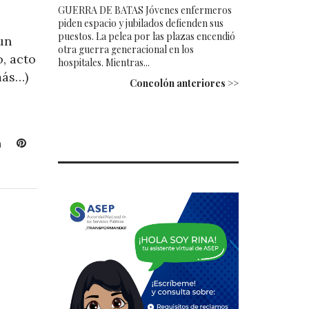
GUERRA DE BATAS Jóvenes enfermeros
piden espacio y jubilados defienden sus
puestos. La pelea por las plazas encendió
un
otra guerra generacional en los
o, acto
hospitales. Mientras...
más…)
Concolón anteriores >>
L
P
i
i
n
n
k
t
e
e
d
r
I
e
n
s
t