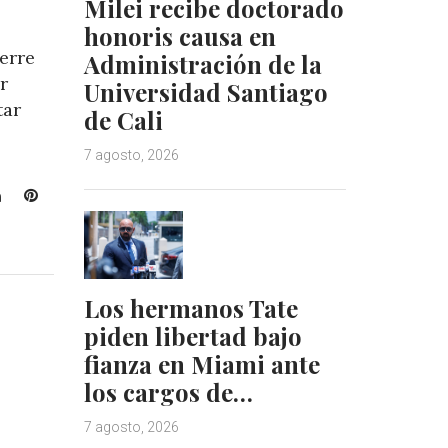
Milei recibe doctorado
honoris causa en
erre
Administración de la
r
Universidad Santiago
tar
de Cali
7 agosto, 2026
L
P
i
i
n
n
k
t
e
e
Los hermanos Tate
d
r
piden libertad bajo
I
e
n
s
fianza en Miami ante
t
los cargos de…
7 agosto, 2026