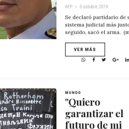
AFP
5 octubre, 2019
Se declaró partidario de 
sistema judicial más just
seguido, sacó el arma. (
VER MÁS
W
F
T
G
h
a
w
o
a
c
i
o
t
e
t
g
s
b
t
l
A
o
e
e
MUNDO
"Quiero
p
o
r
+
p
k
garantizar el
futuro de mi