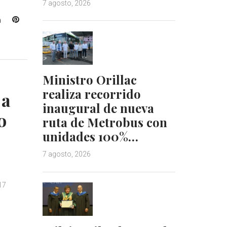
7 agosto, 2026
L
P
i
i
n
n
k
t
e
e
Ministro Orillac
d
r
I
e
realiza recorrido
 a
n
s
inaugural de nueva
t
o
ruta de Metrobus con
unidades 100%…
7 agosto, 2026
17