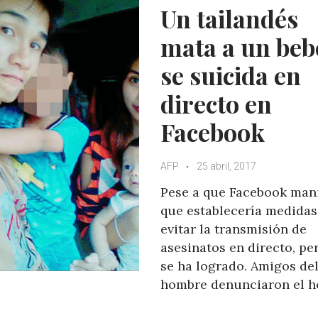
p
o
r
+
Un tailandés
p
k
mata a un beb
se suicida en
directo en
Facebook
AFP
25 abril, 2017
Pese a que Facebook man
que establecería medidas
evitar la transmisión de
asesinatos en directo, pe
se ha logrado. Amigos de
hombre denunciaron el 