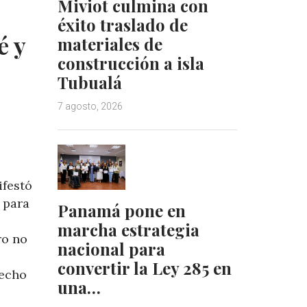
Miviot culmina con
I
e
n
s
éxito traslado de
t
é y
materiales de
construcción a isla
Tubualá
7 agosto, 2026
ifestó
 para
Panamá pone en
marcha estrategia
ro no
nacional para
l
convertir la Ley 285 en
hecho
una…