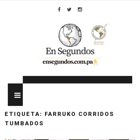
Skip
to
Facebook
Twitter
Instagram
content
MENU
ETIQUETA:
FARRUKO CORRIDOS
TUMBADOS