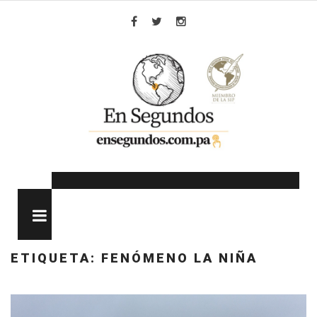
Skip
to
Facebook
Twitter
Instagram
content
MENU
ETIQUETA:
FENÓMENO LA NIÑA