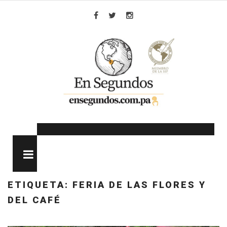
Skip
to
Facebook
Twitter
Instagram
content
MENU
ETIQUETA:
FERIA DE LAS FLORES Y
DEL CAFÉ