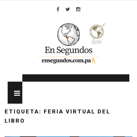
Skip
to
Facebook
Twitter
Instagram
content
MENU
ETIQUETA:
FERIA VIRTUAL DEL
LIBRO