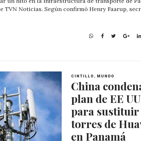
ar un hito en la infraestructura de transporte de P
de TVN Noticias. Según confirmó Henry Faarup, secr
W
F
T
G
h
a
w
o
a
c
i
o
t
e
t
g
s
b
t
l
A
o
e
e
,
CINTILLO
MUNDO
p
o
r
+
China conden
p
k
plan de EE UU
para sustituir
torres de Hua
en Panamá