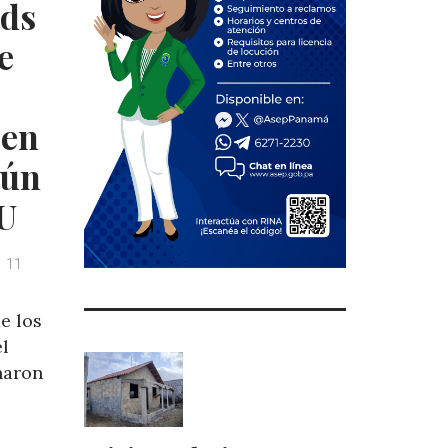
nds
n
s
t
e
 en
gún
U
11
e los
el
naron