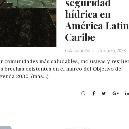
seguridad
hídrica en
América Latin
Caribe
Colaboración
25 marzo, 2023
 comunidades más saludables, inclusivas y resilien
as brechas existentes en el marco del Objetivo de
Agenda 2030. (más…)
W
F
T
G
h
a
w
o
a
c
i
o
t
e
t
g
s
b
t
l
A
o
e
e