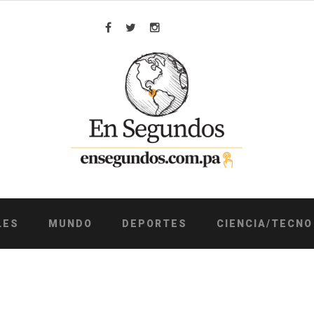
Facebook
Twitter
Instagram
LES
MUNDO
DEPORTES
CIENCIA/TECNO