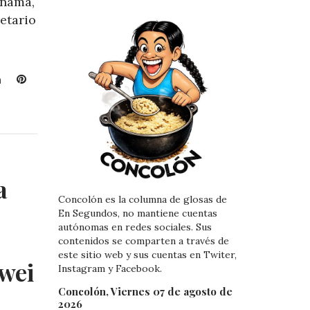
anamá,
etario
L
P
i
i
n
n
k
t
e
e
d
r
I
e
a
n
s
Concolón es la columna de glosas de
t
En Segundos, no mantiene cuentas
autónomas en redes sociales. Sus
contenidos se comparten a través de
este sitio web y sus cuentas en Twiter,
wei
Instagram y Facebook.
Concolón, Viernes 07 de agosto de
2026