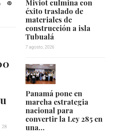
Miviot culmina con
L
P
éxito traslado de
i
i
n
n
materiales de
k
t
construcción a isla
e
e
Tubualá
d
r
I
e
7 agosto, 2026
n
s
t
00
Panamá pone en
su
marcha estrategia
nacional para
convertir la Ley 285 en
una…
28