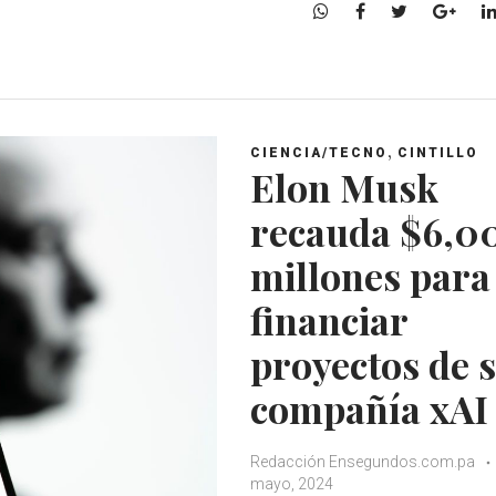
W
F
T
G
h
a
w
o
a
c
i
o
t
e
t
g
s
b
t
l
A
o
e
e
,
CIENCIA/TECNO
CINTILLO
p
o
r
+
Elon Musk
p
k
recauda $6,0
millones para
financiar
proyectos de 
compañía xAI
Redacción Ensegundos.com.pa
mayo, 2024