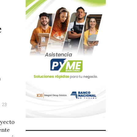
e
o
23
oyecto
ente