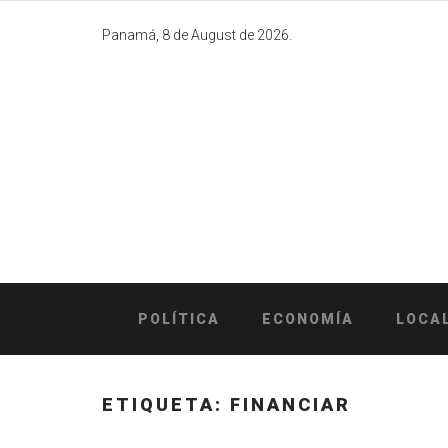
Skip
to
Panamá, 8 de August de 2026.
content
POLÍTICA
ECONOMÍA
LOCA
ETIQUETA:
FINANCIAR