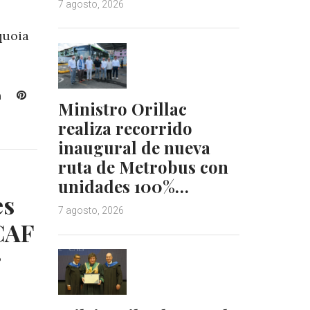
7 agosto, 2026
quoia
L
P
Ministro Orillac
i
i
realiza recorrido
n
n
k
t
inaugural de nueva
e
e
ruta de Metrobus con
d
r
unidades 100%…
I
e
es
n
s
7 agosto, 2026
t
CAF
r