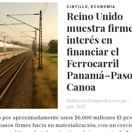
,
CINTILLO
ECONOMÍA
Reino Unido
muestra firm
interés en
financiar el
Ferrocarril
Panamá–Pas
Canoa
Redacción Ensegundos.com.pa
julio, 2025
to por aproximadamente unos $6,000 millones El pr
asos firmes hacia su materialización, con un creci