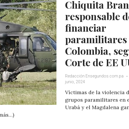
Chiquita Bra
p
k
responsable d
financiar
paramilitares
Colombia, se
Corte de EE U
Redacción Ensegundos.com.pa
junio, 2024
Víctimas de la violencia d
grupos paramilitares en 
Urabá y el Magdalena ga
(más…)