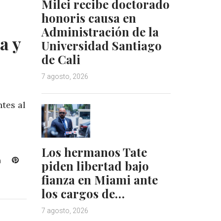
Milei recibe doctorado
honoris causa en
Administración de la
a y
Universidad Santiago
de Cali
7 agosto, 2026
tes al
Los hermanos Tate
L
P
piden libertad bajo
i
i
fianza en Miami ante
n
n
los cargos de…
k
t
e
e
7 agosto, 2026
d
r