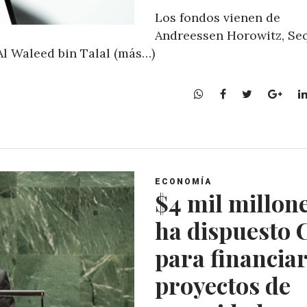
Los fondos vienen de
Andreessen Horowitz, Se
 Al Waleed bin Talal (más…)
W
F
T
G
h
a
w
o
a
c
i
o
t
e
t
g
s
b
t
l
A
o
e
e
ECONOMÍA
p
o
r
+
$4 mil millon
p
k
ha dispuesto 
para financia
proyectos de