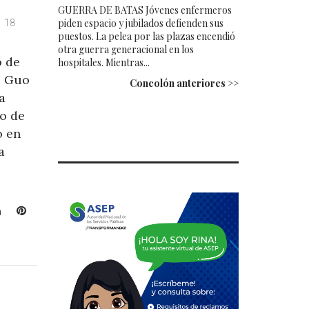
GUERRA DE BATAS Jóvenes enfermeros
piden espacio y jubilados defienden sus
18
puestos. La pelea por las plazas encendió
otra guerra generacional en los
o de
hospitales. Mientras...
, Guo
Concolón anteriores >>
va
o de
o en
a
L
P
i
i
n
n
k
t
e
e
d
r
I
e