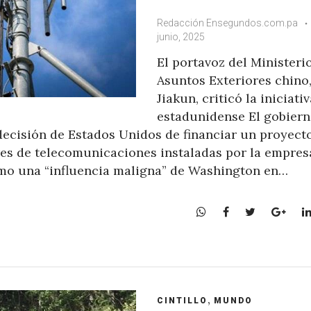
Redacción Ensegundos.com.pa
junio, 2025
El portavoz del Ministeri
Asuntos Exteriores chino
Jiakun, criticó la iniciati
estadunidense El gobiern
ecisión de Estados Unidos de financiar un proyect
es de telecomunicaciones instaladas por la empres
omo una “influencia maligna” de Washington en…
W
F
T
G
h
a
w
o
a
c
i
o
t
e
t
g
s
b
t
l
A
o
e
e
,
CINTILLO
MUNDO
p
o
r
+