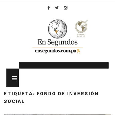
Skip
to
Facebook
Twitter
Instagram
content
MENU
ETIQUETA:
FONDO DE INVERSIÓN
SOCIAL