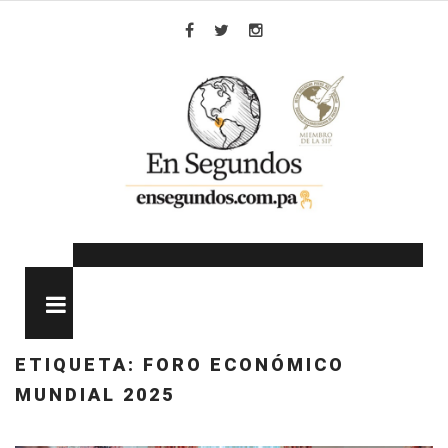
Skip
to
Facebook
Twitter
Instagram
content
MENU
ETIQUETA:
FORO ECONÓMICO
MUNDIAL 2025