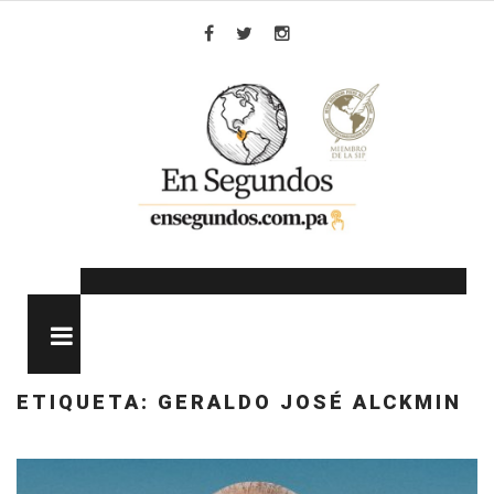
Skip
to
Facebook
Twitter
Instagram
content
MENU
ETIQUETA:
GERALDO JOSÉ ALCKMIN