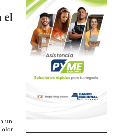
 el
ra un
 olor