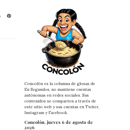
L
P
i
i
n
n
k
t
e
e
d
r
I
e
n
s
t
Concolón es la columna de glosas de
En Segundos, no mantiene cuentas
autónomas en redes sociales. Sus
contenidos se comparten a través de
este sitio web y sus cuentas en Twiter,
Instagram y Facebook.
Concolón, jueves 6 de agosto de
2026