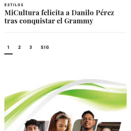
ESTILOS
MiCultura felicita a Danilo Pérez
tras conquistar el Grammy
Navegación
1
2
3
SIG
de
entradas