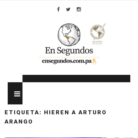
Skip
to
Facebook
Twitter
Instagram
content
MENU
ETIQUETA:
HIEREN A ARTURO
ARANGO