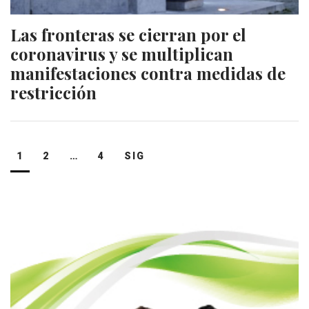
Las fronteras se cierran por el
coronavirus y se multiplican
manifestaciones contra medidas de
restricción
Navegación
1
2
…
4
SIG
de
entradas