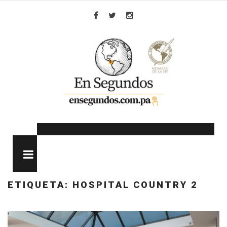
Skip
to
Facebook
Twitter
Instagram
content
MENU
ETIQUETA:
HOSPITAL COUNTRY 2