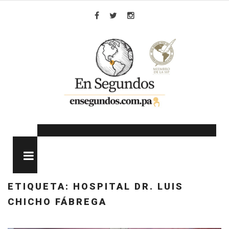
Skip
to
Facebook
Twitter
Instagram
content
MENU
ETIQUETA:
HOSPITAL DR. LUIS
CHICHO FÁBREGA