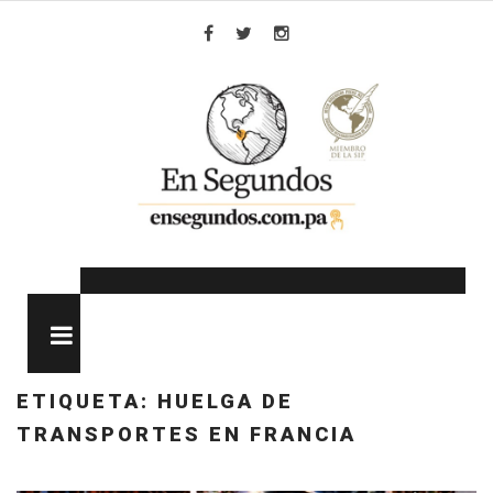
Skip
to
Facebook
Twitter
Instagram
content
MENU
ETIQUETA:
HUELGA DE
TRANSPORTES EN FRANCIA