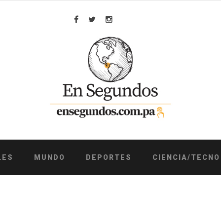
Facebook
Twitter
Instagram
LES
MUNDO
DEPORTES
CIENCIA/TECNO