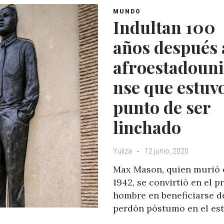
MUNDO
Indultan 100
años después 
afroestadoun
nse que estuv
punto de ser
linchado
Yuliza
12 junio, 2020
Max Mason, quien murió 
1942, se convirtió en el p
hombre en beneficiarse d
perdón póstumo en el es