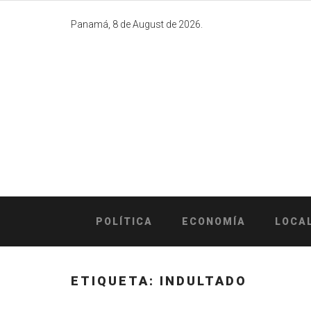
Skip
to
Panamá, 8 de August de 2026.
content
POLÍTICA
ECONOMÍA
LOCA
ETIQUETA:
INDULTADO