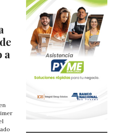
a
ide
o a
en
rimer
el
tado