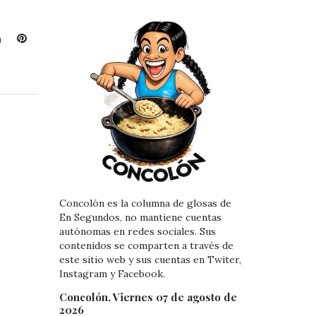
L
P
i
i
n
n
k
t
e
e
d
r
I
e
n
s
t
Concolón es la columna de glosas de
En Segundos, no mantiene cuentas
autónomas en redes sociales. Sus
contenidos se comparten a través de
este sitio web y sus cuentas en Twiter,
Instagram y Facebook.
Concolón, Viernes 07 de agosto de
2026