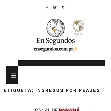
Skip
to
Facebook
Twitter
Instagram
content
MENU
ETIQUETA:
INGRESOS POR PEAJES