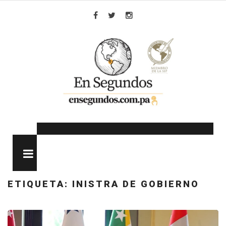
Skip
to
Facebook
Twitter
Instagram
content
MENU
ETIQUETA:
INISTRA DE GOBIERNO