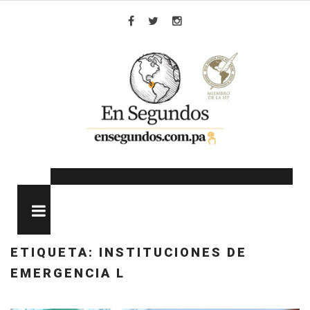
Skip
to
Facebook
Twitter
Instagram
content
MENU
ETIQUETA:
INSTITUCIONES DE
EMERGENCIA L