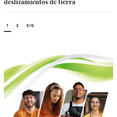
deslizamientos de tierra
Navegación
1
2
SIG
de
entradas