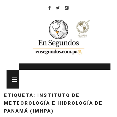
Skip
to
Facebook
Twitter
Instagram
content
MENU
ETIQUETA:
INSTITUTO DE
METEOROLOGÍA E HIDROLOGÍA DE
PANAMÁ (IMHPA)