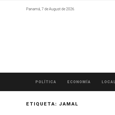
Skip
to
Panamá, 7 de August de 2026.
content
POLÍTICA
ECONOMÍA
LOCA
ETIQUETA:
JAMAL