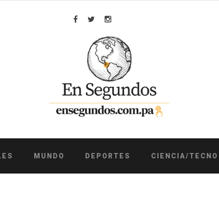
Facebook
Twitter
Instagram
LES
MUNDO
DEPORTES
CIENCIA/TECNO