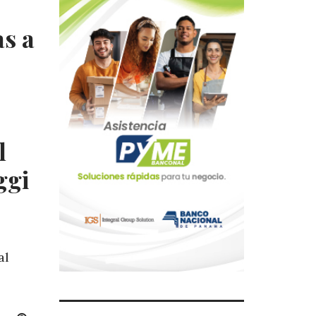
s a
l
ggi
al