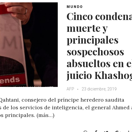
MUNDO
Cinco condena
muerte y
principales
sospechosos
absueltos en e
juicio Khasho
AFP
23 diciembre, 2019
Qahtani, consejero del príncipe heredero saudita
e los servicios de inteligencia, el general Ahmed 
s principales. (más…)