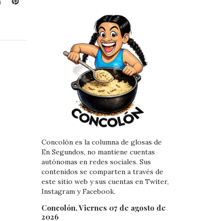
L
P
i
i
n
n
k
t
e
e
d
r
I
e
n
s
t
Concolón es la columna de glosas de
En Segundos, no mantiene cuentas
autónomas en redes sociales. Sus
contenidos se comparten a través de
este sitio web y sus cuentas en Twiter,
Instagram y Facebook.
Concolón, Viernes 07 de agosto de
2026