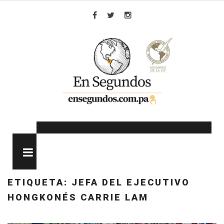
Skip
to
Facebook
Twitter
Instagram
content
MENU
ETIQUETA:
JEFA DEL EJECUTIVO
HONGKONÉS CARRIE LAM