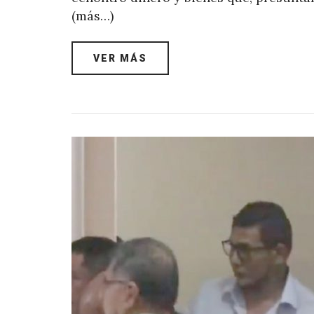
(más…)
VER MÁS