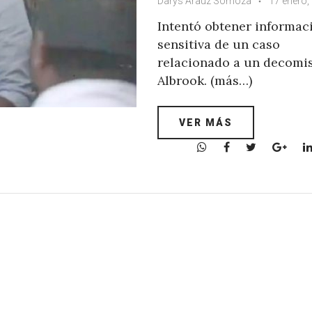
Darys Arauz Somoza
17 enero,
Intentó obtener informac
sensitiva de un caso
relacionado a un decomi
Albrook. (más…)
VER MÁS
W
F
T
G
h
a
w
o
a
c
i
o
t
e
t
g
s
b
t
l
A
o
e
e
p
o
r
+
p
k