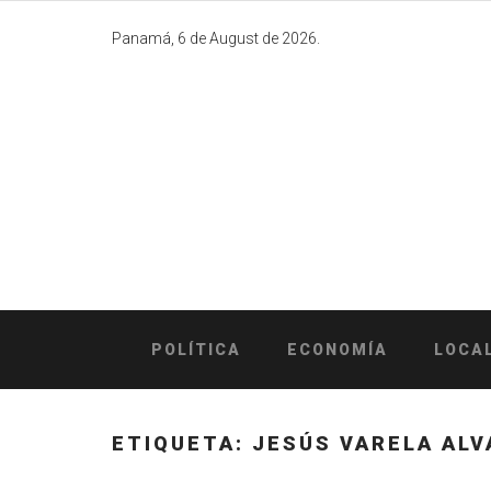
Skip
to
Panamá, 6 de August de 2026.
content
POLÍTICA
ECONOMÍA
LOCA
ETIQUETA:
JESÚS VARELA ALV