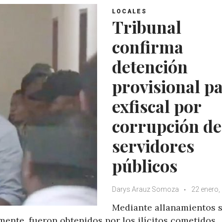
LOCALES
Tribunal
confirma
detención
provisional p
exfiscal por
corrupción de
servidores
públicos
Darys Arauz Somoza
22 enero,
Mediante allanamientos s
ente, fueron obtenidos por los ilícitos cometidos.