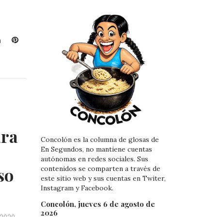
L
P
i
i
n
n
k
t
e
e
d
r
I
e
n
s
t
ara
Concolón es la columna de glosas de
En Segundos, no mantiene cuentas
autónomas en redes sociales. Sus
so
contenidos se comparten a través de
este sitio web y sus cuentas en Twiter,
Instagram y Facebook.
Concolón, jueves 6 de agosto de
2026