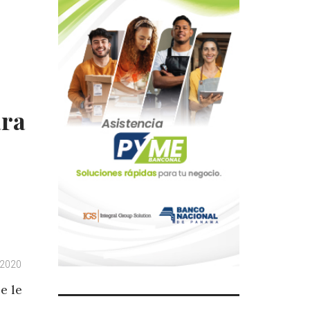
ara
 2020
e le