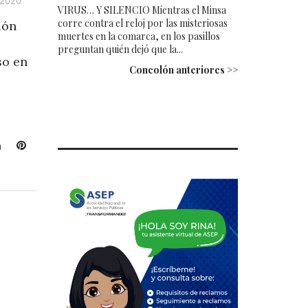
 2020
VIRUS… Y SILENCIO Mientras el Minsa
corre contra el reloj por las misteriosas
ión
muertes en la comarca, en los pasillos
preguntan quién dejó que la...
so en
Concolón anteriores >>
L
P
i
i
n
n
k
t
e
e
d
r
I
e
n
s
t