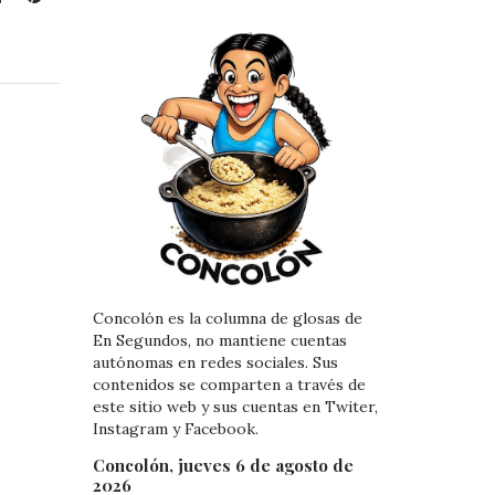
i
i
n
n
k
t
e
e
d
r
I
e
n
s
t
Concolón es la columna de glosas de
En Segundos, no mantiene cuentas
autónomas en redes sociales. Sus
contenidos se comparten a través de
este sitio web y sus cuentas en Twiter,
Instagram y Facebook.
Concolón, jueves 6 de agosto de
2026