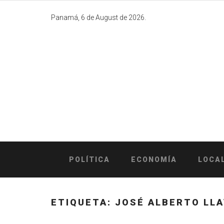
Skip
to
Panamá, 6 de August de 2026.
content
POLÍTICA
ECONOMÍA
LOCA
ETIQUETA:
JOSÉ ALBERTO LL