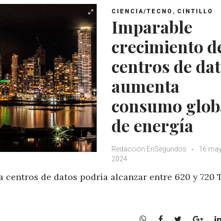
,
CIENCIA/TECNO
CINTILLO
Imparable
crecimiento d
centros de da
aumenta
consumo glob
de energía
Redacción EnSegundos
16 may
2024
 centros de datos podría alcanzar entre 620 y 720
W
F
T
G