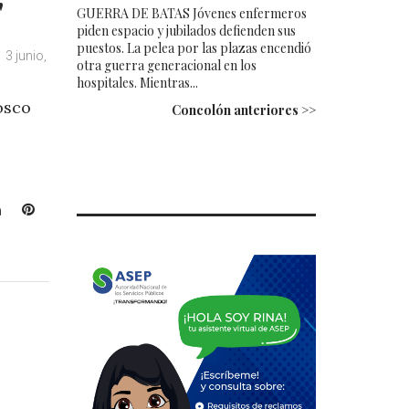
"
GUERRA DE BATAS Jóvenes enfermeros
piden espacio y jubilados defienden sus
puestos. La pelea por las plazas encendió
3 junio,
otra guerra generacional en los
hospitales. Mientras...
osco
Concolón anteriores >>
L
P
i
i
n
n
k
t
e
e
d
r
I
e
n
s
t