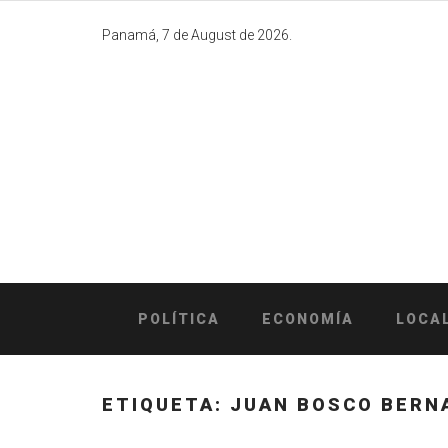
Skip
to
Panamá, 7 de August de 2026.
content
POLÍTICA
ECONOMÍA
LOCA
ETIQUETA:
JUAN BOSCO BERN