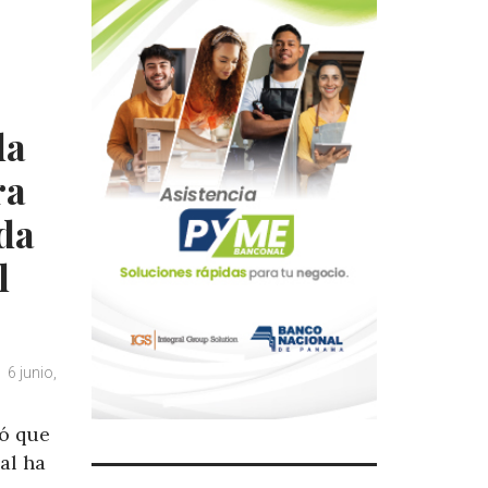
da
ra
da
l
6 junio,
ó que
al ha