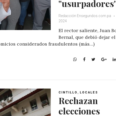
"usurpadores
Redacción Ensegundos.com.pa
2024
El rector saliente, Juan B
Bernal, que debió dejar el
omicios considerados fraudulentos (más…)
W
F
T
G
h
a
w
o
a
c
i
o
t
e
t
g
s
b
t
l
A
o
e
e
,
CINTILLO
LOCALES
p
o
r
+
Rechazan
p
k
elecciones