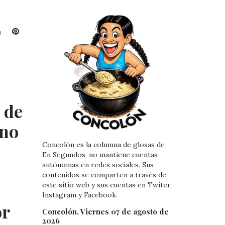
L
P
i
i
n
n
k
t
e
e
d
r
I
e
 de
n
s
t
no
Concolón es la columna de glosas de
En Segundos, no mantiene cuentas
autónomas en redes sociales. Sus
contenidos se comparten a través de
este sitio web y sus cuentas en Twiter,
Instagram y Facebook.
or
Concolón, Viernes 07 de agosto de
2026