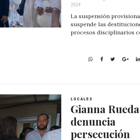
2024
La suspensión provisiona
suspende las destitucion
procesos disciplinarios c
W
F
T
G
h
a
w
o
a
c
i
o
t
e
t
g
s
b
t
l
A
o
e
e
LOCALES
p
o
r
+
Gianna Rueda
p
k
denuncia
persecución