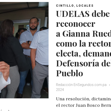
,
CINTILLO
LOCALES
UDELAS debe
reconocer
a Gianna Rue
como la recto
electa, deman
Defensoría de
Pueblo
Redacción EnSegundos.com.pa
2024
Una resolución, dictamin
el rector Juan Bosco Bern