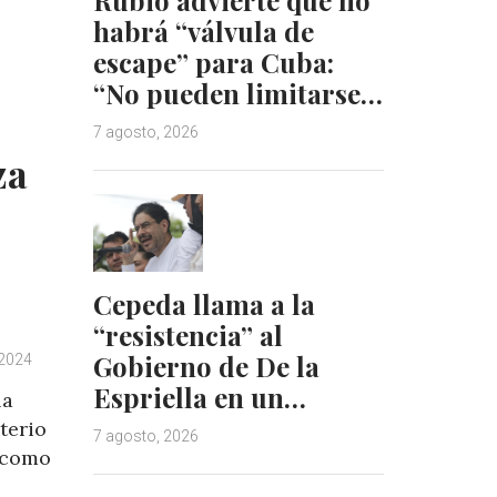
d
r
habrá “válvula de
I
e
n
s
escape” para Cuba:
t
“No pueden limitarse…
7 agosto, 2026
za
Cepeda llama a la
“resistencia” al
Gobierno de De la
 2024
Espriella en un…
la
terio
7 agosto, 2026
 como