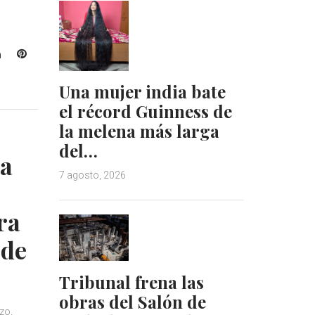
L
P
i
i
n
n
Una mujer india bate
k
t
el récord Guinness de
e
e
la melena más larga
d
r
del…
I
e
a
n
s
7 agosto, 2026
t
ra
 de
Tribunal frena las
obras del Salón de
zo,