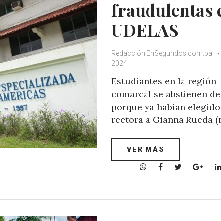
fraudulentas 
UDELAS
Redacción EnSegundos.com.pa
2024
Estudiantes en la región
comarcal se abstienen de
porque ya habían elegid
rectora a Gianna Rueda 
VER MÁS
W
F
T
G
h
a
w
o
a
c
i
o
t
e
t
g
s
b
t
l