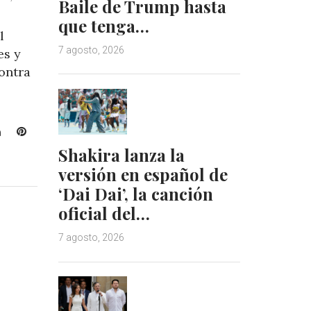
Baile de Trump hasta
que tenga…
l
7 agosto, 2026
es y
ontra
L
P
i
i
Shakira lanza la
n
n
versión en español de
k
t
‘Dai Dai’, la canción
e
e
oficial del…
d
r
I
e
7 agosto, 2026
n
s
t