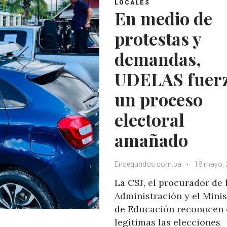
A
o
e
e
LOCALES
En medio de
p
o
r
+
p
k
protestas y
demandas,
UDELAS fuer
un proceso
electoral
amañado
Ensegundos.com.pa
18 mayo,
La CSJ, el procurador de 
Administración y el Minis
de Educación reconocen
legítimas las elecciones