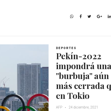
W
F
T
G
h
a
w
o
a
c
i
o
t
e
t
g
s
b
t
l
A
o
e
e
DEPORTES
p
o
r
+
Pekín-2022
p
k
impondrá un
"burbuja" aún
más cerrada 
en Tokio
AFP
24 diciembre, 2021