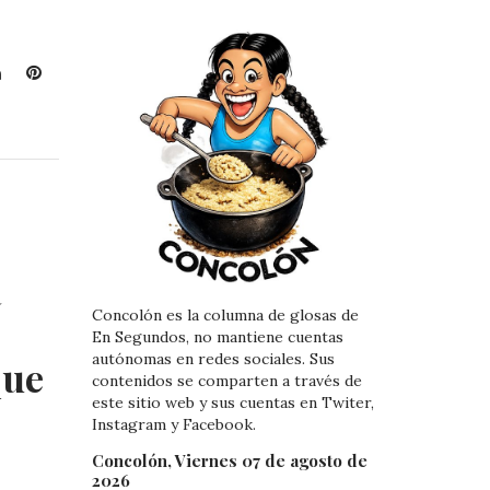
L
P
i
i
n
n
k
t
e
e
d
r
I
e
n
s
t
a
Concolón es la columna de glosas de
En Segundos, no mantiene cuentas
autónomas en redes sociales. Sus
que
contenidos se comparten a través de
este sitio web y sus cuentas en Twiter,
Instagram y Facebook.
Concolón, Viernes 07 de agosto de
2026