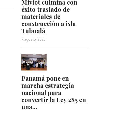
Miviot culmina con
n
n
k
t
éxito traslado de
e
e
materiales de
d
r
construcción a isla
I
e
Tubualá
n
s
t
7 agosto, 2026
Panamá pone en
marcha estrategia
nacional para
convertir la Ley 285 en
una…