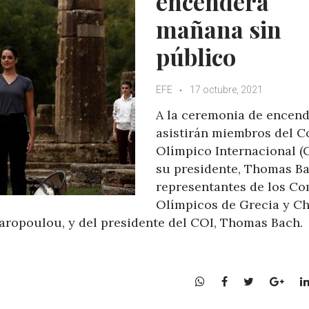
encenderá
mañana sin
público
EFE
17 octubre, 2021
A la ceremonia de encen
asistirán miembros del C
Olímpico Internacional (C
su presidente, Thomas Ba
representantes de los Co
Olímpicos de Grecia y Ch
laropoulou, y del presidente del COI, Thomas Bach.
W
F
T
G
h
a
w
o