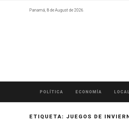
Skip
to
Panamá, 8 de August de 2026.
content
POLÍTICA
ECONOMÍA
LOCA
ETIQUETA:
JUEGOS DE INVIER