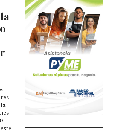
la
ño
r
os
ares
 la
ones
00
 este