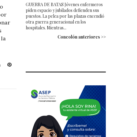
GUERRA DE BATAS Jóvenes enfermeros
no
piden espacio y jubilados defienden sus
por
puestos. La pelea por las plazas encendió
otra guerra generacional en los
onar
hospitales. Mientras...
s
Concolón anteriores >>
 la
L
P
i
i
n
n
k
t
e
e
d
r
I
e
n
s
t