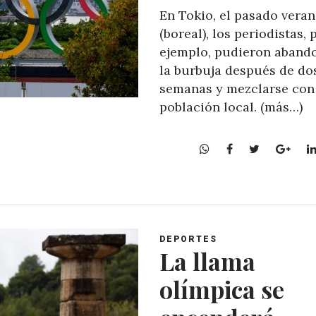
En Tokio, el pasado vera
(boreal), los periodistas, 
ejemplo, pudieron aband
la burbuja después de do
semanas y mezclarse con
población local. (más…)
W
F
T
G
h
a
w
o
a
c
i
o
t
e
t
g
s
b
t
l
A
o
e
e
DEPORTES
p
o
r
+
La llama
p
k
olímpica se