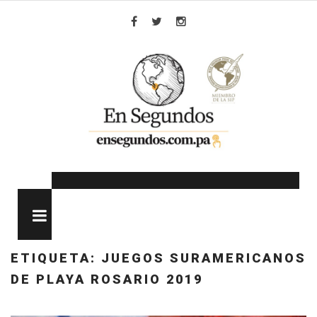
Skip
to
Facebook
Twitter
Instagram
content
MENU
ETIQUETA:
JUEGOS SURAMERICANOS
DE PLAYA ROSARIO 2019