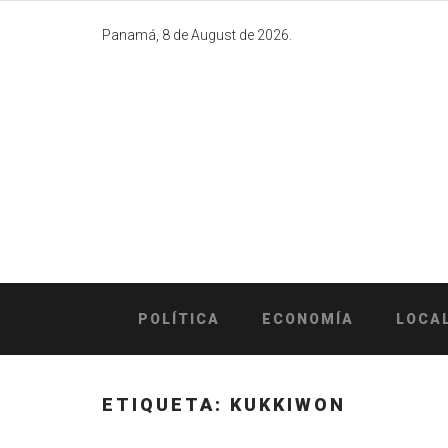
Skip
to
Panamá, 8 de August de 2026.
content
POLÍTICA
ECONOMÍA
LOCA
ETIQUETA:
KUKKIWON