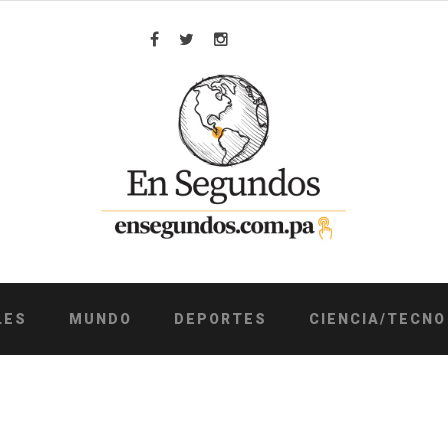
Facebook
Twitter
Instagram
LES
MUNDO
DEPORTES
CIENCIA/TECNO