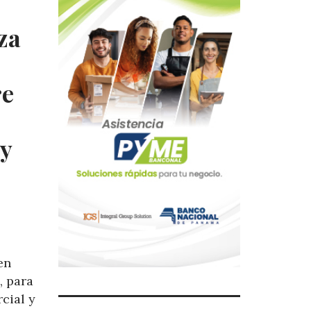
za
re
 y
en
, para
cial y