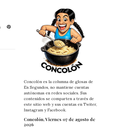
L
P
i
i
n
n
k
t
e
e
d
r
I
e
n
s
t
Concolón es la columna de glosas de
En Segundos, no mantiene cuentas
autónomas en redes sociales. Sus
contenidos se comparten a través de
este sitio web y sus cuentas en Twiter,
Instagram y Facebook.
Concolón, Viernes 07 de agosto de
2026