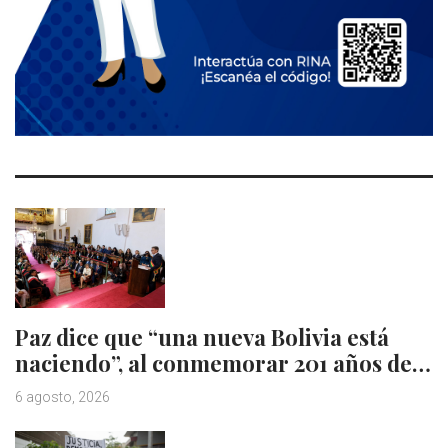
Paz dice que “una nueva Bolivia está
naciendo”, al conmemorar 201 años de…
6 agosto, 2026