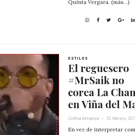
Quinta Vergara. (más…)
W
F
T
G
h
a
w
o
a
c
i
o
t
e
t
g
s
b
t
l
A
o
e
e
ESTILOS
p
o
r
+
El reguesero
p
k
#MrSaik no
corea La Cha
en Viña del M
Cinthia Almanza
25 febrero, 20
En vez de interpretar co