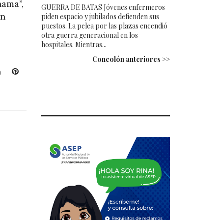
hama”,
GUERRA DE BATAS Jóvenes enfermeros
án
piden espacio y jubilados defienden sus
puestos. La pelea por las plazas encendió
otra guerra generacional en los
hospitales. Mientras...
Concolón anteriores >>
L
P
i
i
n
n
k
t
e
e
d
r
I
e
n
s
t