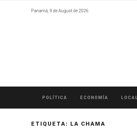
Skip
to
Panamá, 9 de August de 2026.
content
POLÍTICA
ECONOMÍA
LOCA
ETIQUETA:
LA CHAMA