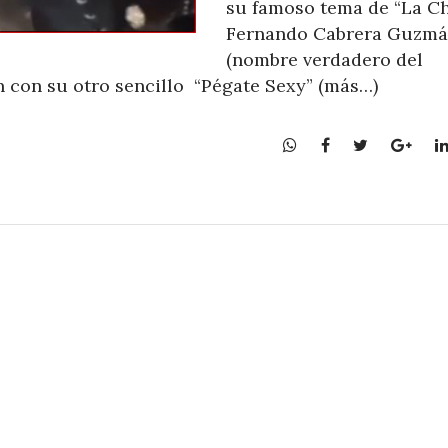
su famoso tema de “La C
Fernando Cabrera Guzm
(nombre verdadero del
n con su otro sencillo “Pégate Sexy” (más…)
W
F
T
G
h
a
w
o
a
c
i
o
t
e
t
g
s
b
t
l
A
o
e
e
p
o
r
+
p
k