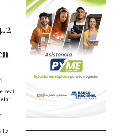
4.2
en
19
e real
pela”
r
e La