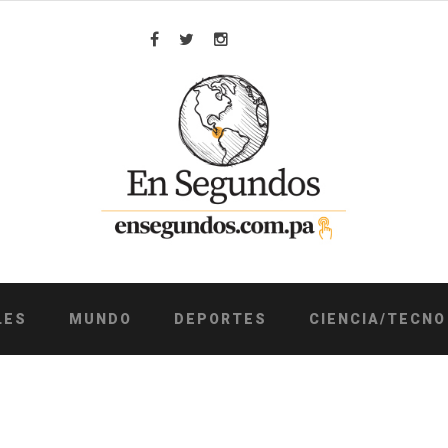
Facebook
Twitter
Instagram
LES
MUNDO
DEPORTES
CIENCIA/TECNO