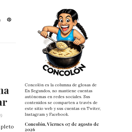
L
P
i
i
n
n
k
t
e
e
d
r
I
e
n
s
t
Concolón es la columna de glosas de
ma
En Segundos, no mantiene cuentas
autónomas en redes sociales. Sus
ar
contenidos se comparten a través de
este sitio web y sus cuentas en Twiter,
Instagram y Facebook.
19
Concolón, Viernes 07 de agosto de
mpleto
2026