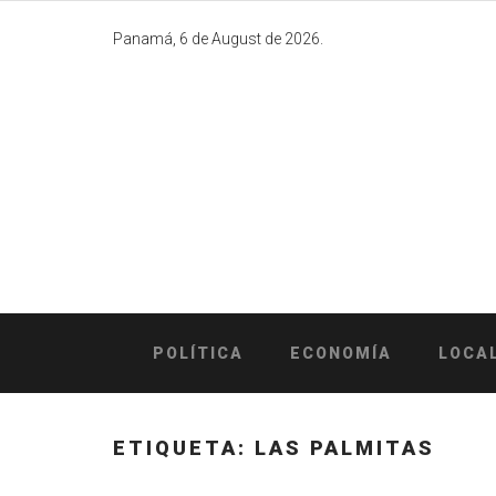
Skip
to
Panamá, 6 de August de 2026.
content
POLÍTICA
ECONOMÍA
LOCA
ETIQUETA:
LAS PALMITAS