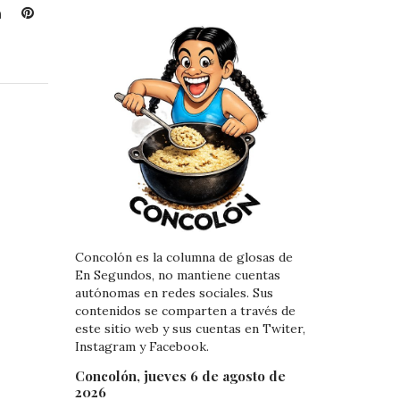
L
P
i
i
n
n
k
t
e
e
d
r
I
e
n
s
t
Concolón es la columna de glosas de
En Segundos, no mantiene cuentas
autónomas en redes sociales. Sus
contenidos se comparten a través de
este sitio web y sus cuentas en Twiter,
Instagram y Facebook.
Concolón, jueves 6 de agosto de
2026