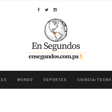
Facebook
Twitter
Instagram
LES
MUNDO
DEPORTES
CIENCIA/TECNO