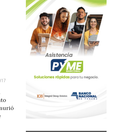
017
n
nto
murió
e