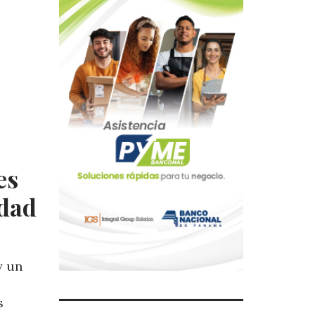
es
idad
y un
s