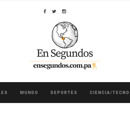
Facebook
Twitter
Instagram
LES
MUNDO
DEPORTES
CIENCIA/TECNO