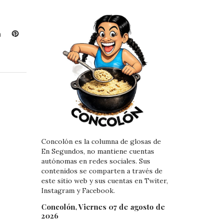
L
P
i
i
n
n
k
t
e
e
d
r
I
e
n
s
t
Concolón es la columna de glosas de
En Segundos, no mantiene cuentas
autónomas en redes sociales. Sus
contenidos se comparten a través de
este sitio web y sus cuentas en Twiter,
Instagram y Facebook.
Concolón, Viernes 07 de agosto de
2026