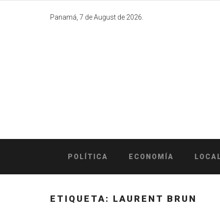
Skip
to
Panamá, 7 de August de 2026.
content
POLÍTICA
ECONOMÍA
LOCA
ETIQUETA:
LAURENT BRUN