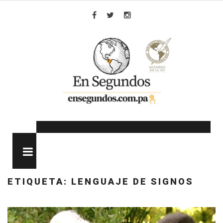
Skip
to
Facebook
Twitter
Instagram
content
MENU
ETIQUETA:
LENGUAJE DE SIGNOS