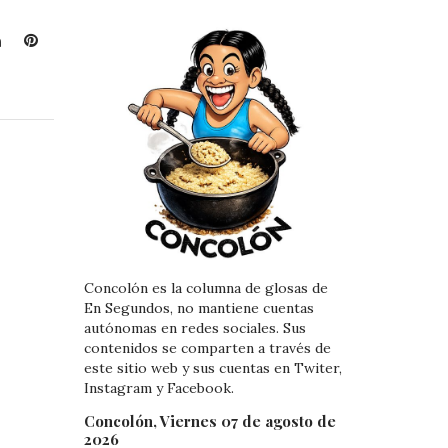
L
P
i
i
n
n
k
t
e
e
d
r
I
e
n
s
t
Concolón es la columna de glosas de
En Segundos, no mantiene cuentas
autónomas en redes sociales. Sus
contenidos se comparten a través de
este sitio web y sus cuentas en Twiter,
Instagram y Facebook.
Concolón, Viernes 07 de agosto de
2026