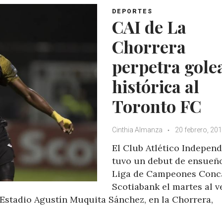
DEPORTES
CAI de La
Chorrera
perpetra gole
histórica al
Toronto FC
Cinthia Almanza
20 febrero, 20
El Club Atlético Independ
tuvo un debut de ensueño
Liga de Campeones Conc
Scotiabank el martes al v
 Estadio Agustín Muquita Sánchez, en la Chorrera,