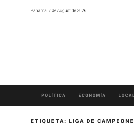
Skip
to
Panamá, 7 de August de 2026.
content
POLÍTICA
ECONOMÍA
LOCA
ETIQUETA:
LIGA DE CAMPEON