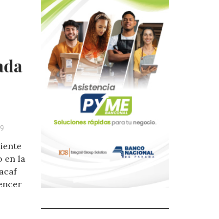
ada
19
iente
 en la
acaf
encer