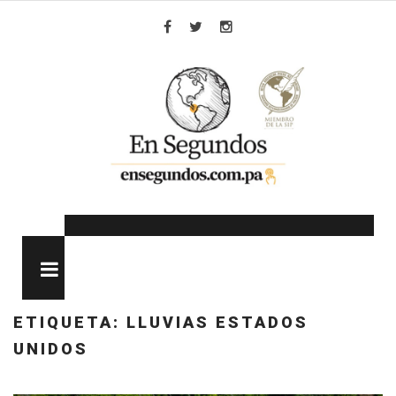
Skip
to
Facebook
Twitter
Instagram
content
MENU
ETIQUETA:
LLUVIAS ESTADOS
UNIDOS