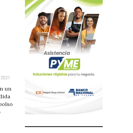
, 2021
an un
dida
bolso
)