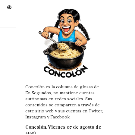
L
P
i
i
n
n
k
t
e
e
d
r
I
e
n
s
t
Concolón es la columna de glosas de
En Segundos, no mantiene cuentas
autónomas en redes sociales. Sus
contenidos se comparten a través de
este sitio web y sus cuentas en Twiter,
Instagram y Facebook.
Concolón, Viernes 07 de agosto de
2026