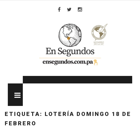
Skip
to
Facebook
Twitter
Instagram
content
MENU
ETIQUETA:
LOTERÍA DOMINGO 18 DE
FEBRERO