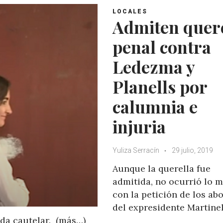
LOCALES
Admiten quer
penal contra
Ledezma y
Planells por
calumnia e
injuria
Yuliza Serracín
29 julio, 2019
Aunque la querella fue
admitida, no ocurrió lo 
con la petición de los ab
del expresidente Martinel
ida cautelar. (más…)