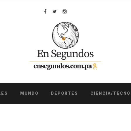
Facebook
Twitter
Instagram
LES
MUNDO
DEPORTES
CIENCIA/TECNO