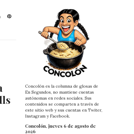
L
P
i
i
n
n
k
t
e
e
d
r
I
e
n
s
t
a
Concolón es la columna de glosas de
En Segundos, no mantiene cuentas
lls
autónomas en redes sociales. Sus
contenidos se comparten a través de
este sitio web y sus cuentas en Twiter,
Instagram y Facebook.
Concolón, jueves 6 de agosto de
2026