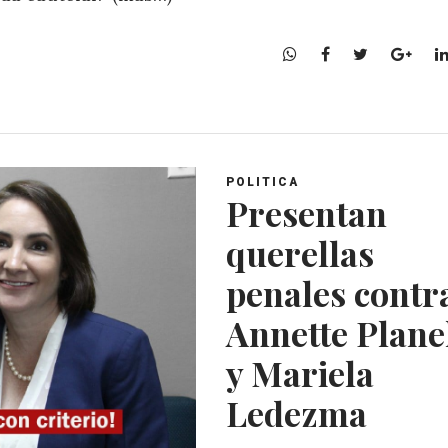
W
F
T
G
h
a
w
o
a
c
i
o
t
e
t
g
s
b
t
l
A
o
e
e
POLITICA
p
o
r
+
Presentan
p
k
querellas
penales contr
Annette Plane
y Mariela
Ledezma