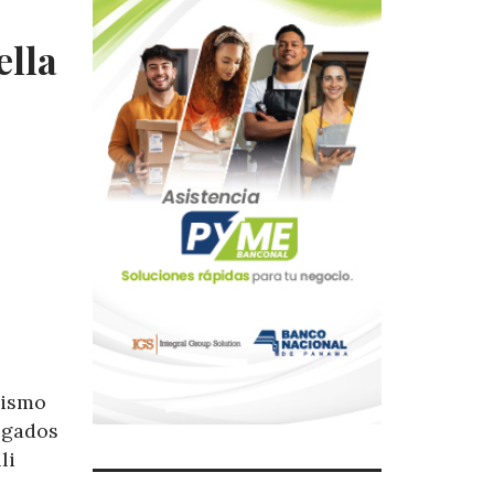
ella
mismo
ogados
li