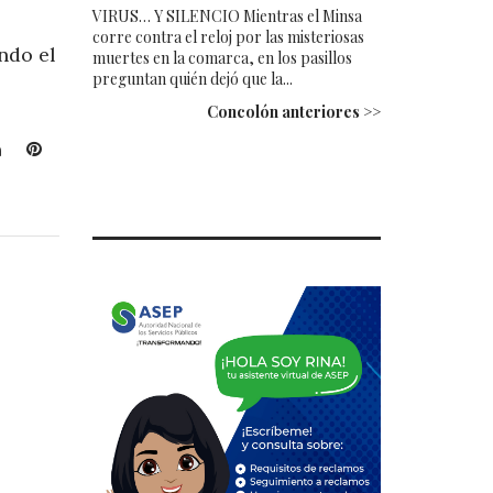
VIRUS… Y SILENCIO Mientras el Minsa
corre contra el reloj por las misteriosas
ndo el
muertes en la comarca, en los pasillos
preguntan quién dejó que la...
Concolón anteriores >>
L
P
i
i
n
n
k
t
e
e
d
r
I
e
n
s
t