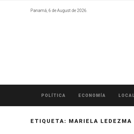
Skip
to
Panamá, 6 de August de 2026.
content
POLÍTICA
ECONOMÍA
LOCA
ETIQUETA:
MARIELA LEDEZMA