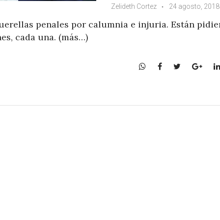
Zelideth Cortez
24 agosto, 2018
uerellas penales por calumnia e injuria. Están pidie
es, cada una. (más…)
W
F
T
G
h
a
w
o
a
c
i
o
t
e
t
g
s
b
t
l
A
o
e
e
p
o
r
+
p
k